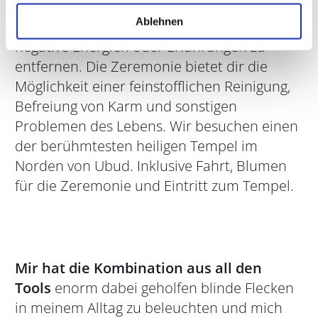
von Körper, Geist und Seele. Diese Reinigung
Ablehnen
ist
ein tiefer spiritueller Prozess
um
negative Energien oder Erfahrungen zu
entfernen. Die Zeremonie bietet dir die
Möglichkeit einer feinstofflichen Reinigung,
Befreiung von Karm und sonstigen
Problemen des Lebens. Wir besuchen einen
der berühmtesten heiligen Tempel im
Norden von Ubud. Inklusive Fahrt, Blumen
für die Zeremonie und Eintritt zum Tempel.
Mir hat die Kombination aus all den
Tools
enorm dabei geholfen blinde Flecken
in meinem Alltag zu beleuchten und mich