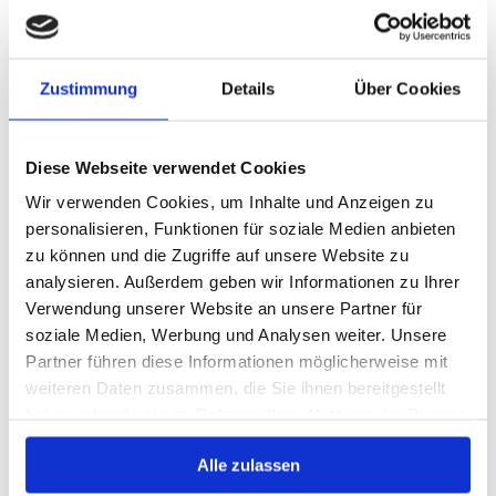
der Energie kanalisiert und weitergeleitet
wird.
Thai Yoga Massage
Zustimmung
Details
Über Cookies
Thai Yoga Massage ist eine
heilsame
Diese Webseite verwendet Cookies
Berührung für Körper, Geist und Seele
. Es
Wir verwenden Cookies, um Inhalte und Anzeigen zu
ist ein Geben und Nehmen, eine
personalisieren, Funktionen für soziale Medien anbieten
angenehme, energetische und dynamische
zu können und die Zugriffe auf unsere Website zu
Massageform. Durch die Kombination aus
analysieren. Außerdem geben wir Informationen zu Ihrer
Yogastellungen und Druckpunktmassage an
Verwendung unserer Website an unsere Partner für
den Energielinien findet der Körper zu
soziale Medien, Werbung und Analysen weiter. Unsere
seiner Gesamtheit zurück.
Partner führen diese Informationen möglicherweise mit
weiteren Daten zusammen, die Sie ihnen bereitgestellt
Spirituelles Reinigungsritual "Melukat"
haben oder die sie im Rahmen Ihrer Nutzung der Dienste
gesammelt haben.
Alle zulassen
Melukat ist eine Zeremonie zur Reinigung