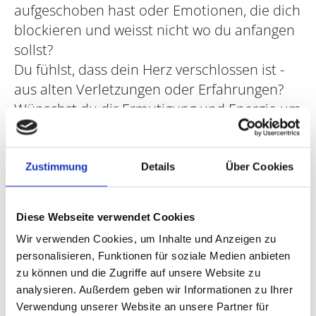
aufgeschoben hast oder Emotionen, die dich
blockieren und weisst nicht wo du anfangen
sollst?
Du fühlst, dass dein Herz verschlossen ist -
aus alten Verletzungen oder Erfahrungen?
Wünschst du dir Ermutigung und Energie um
es endlich anzupacken?
Diese 3 Intensiv-Sessions begleiten dich dabei,
Zustimmung
Details
Über Cookies
Schicht für Schicht loszulassen, was dich nicht
mehr nährt und dich zu erinnern, wer du in
Diese Webseite verwendet Cookies
Wahrheit bist. In einem liebevollen und sicheren
Raum unterstütze ich dich mit tiefgehenden
Wir verwenden Cookies, um Inhalte und Anzeigen zu
Coaching-Gesprächen, energetischer Begleitung
personalisieren, Funktionen für soziale Medien anbieten
zu können und die Zugriffe auf unsere Website zu
und geführten Meditationen.
analysieren. Außerdem geben wir Informationen zu Ihrer
Verwendung unserer Website an unsere Partner für
Du bekommst heilsame Impulse aus meiner