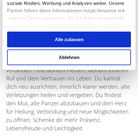
soziale Medien, Werbung und Analysen weiter. Unsere
persönlichen Erfahung und aus meiner
Partner führen diese Informationen möglicherweise mit
spirituellen Praxis sowie neue Erkenntnisse, neue
weiteren Daten zusammen, die Sie ihnen bereitgestellt
Perspektiven für deine aktuelle Herausforderung.
haben oder die sie im Rahmen Ihrer Nutzung der Dienste
Zwischen den Terminen erhältst du kleine
gesammelt haben.
Werkzeuge zur inneren Ausrichtung wie Rituale
Alle zulassen
oder Achtsamkeitsübungen.
Ablehnen
In diesen 3 Sessions lernst du, dich wieder zu
verbinden - mit deinem Herzen, deinem inneren
Ruf und dem Vertrauen ins Leben. Du kannst
dich neu ausrichten, innerlich klarer werden, alte
Verletzungen heilen und vergeben. Du findest
den Mut, alte Panzer abzubauen und dein Herz
für Heilung, Verbindung und neue Möglichkeiten
zu öffnen. Schenke dir mehr Präsenz,
Lebensfreude und Leichtigkeit.