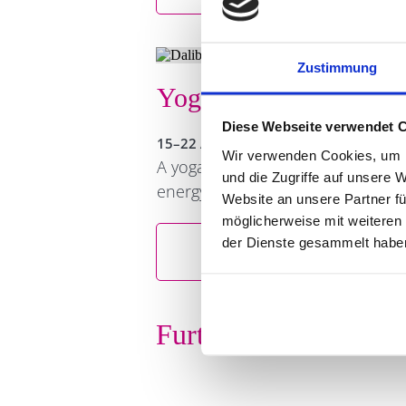
Zustimmung
Yoga Retreat Bali – A 
Diese Webseite verwendet 
15–22 April 2026
Wir verwenden Cookies, um I
A yoga and experiential journey b
und die Zugriffe auf unsere 
energy of Bali through yoga and 
Website an unsere Partner fü
möglicherweise mit weiteren
der Dienste gesammelt habe
Learn more
Further dates availab