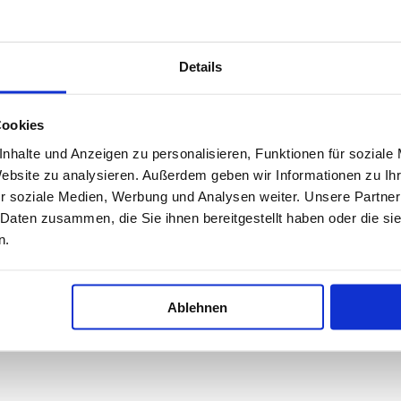
Details
Journey Back to Yourself, into Your 
Cookies
nhalte und Anzeigen zu personalisieren, Funktionen für soziale
ack to yourself and into your heart. Experience the Is
Website zu analysieren. Außerdem geben wir Informationen zu I
meditation.
r soziale Medien, Werbung und Analysen weiter. Unsere Partner
 Daten zusammen, die Sie ihnen bereitgestellt haben oder die s
n.
Ablehnen
le upon request.