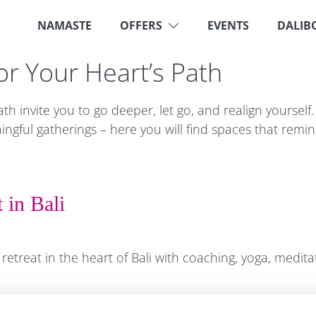
NAMASTE
OFFERS
EVENTS
DALIB
for Your Heart’s Path
ath invite you to go deeper, let go, and realign yourself.
ingful gatherings – here you will find spaces that remi
 in Bali
 retreat in the heart of Bali with coaching, yoga, meditat